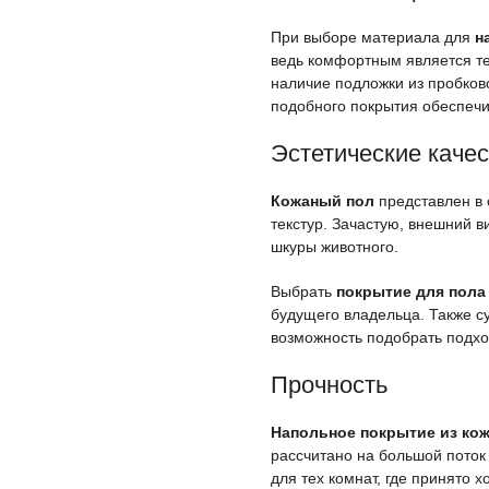
При выборе материала для
н
ведь комфортным является т
наличие подложки из пробково
подобного покрытия обеспечи
Эстетические каче
Кожаный пол
представлен в 
текстур. Зачастую, внешний в
шкуры животного.
Выбрать
покрытие для пола
будущего владельца. Также с
возможность подобрать подхо
Прочность
Напольное покрытие из ко
рассчитано на большой поток
для тех комнат, где принято 