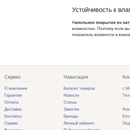
Устойчивость к вла
Н
апольное покрытие из на
влажностью. Поэтому если в
показатель влажности в комн
Сервис
Навигация
Ко
О компании
Каталог товаров
г. 
Гарантия
Новости
Тел
Оплата
Статьи
Доставка
Заметки
Фак
Контакты
Бренды
Ema
Сервис
Личный кабинет
Sky
Вакансии
Публичная оферта