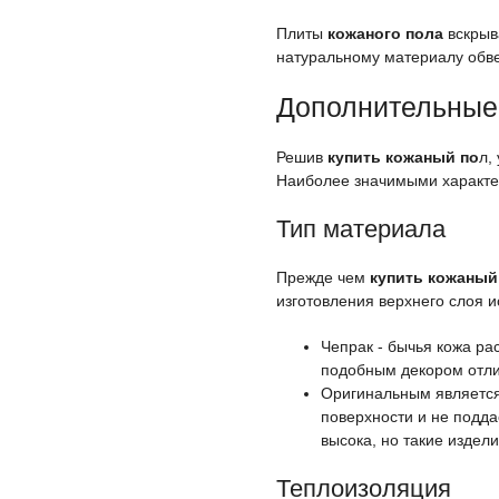
Плиты
кожаного пола
вскрыв
натуральному материалу обве
Дополнительные
Решив
купить кожаный по
л,
Наиболее значимыми характе
Тип материала
Прежде чем
купить кожаный
изготовления верхнего слоя и
Чепрак - бычья кожа ра
подобным декором отли
Оригинальным являетс
поверхности и не подд
высока, но такие издел
Теплоизоляция