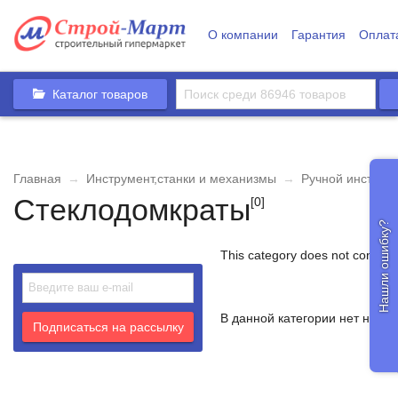
О компании
Гарантия
Оплат
Каталог товаров
Главная
→
Инструмент,станки и механизмы
→
Ручной инструм
Стеклодомкраты
[0]
Нашли ошибку?
This category does not contain
В данной категории нет ни од