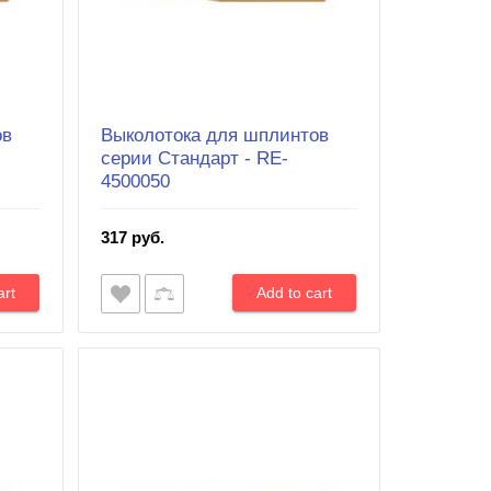
ов
Выколотока для шплинтов
серии Cтандарт - RE-
4500050
317 руб.