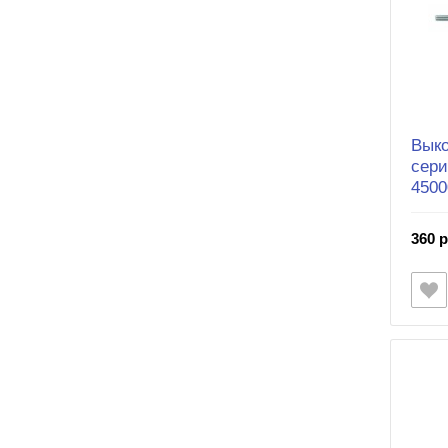
Выко
сери
4500
360 р