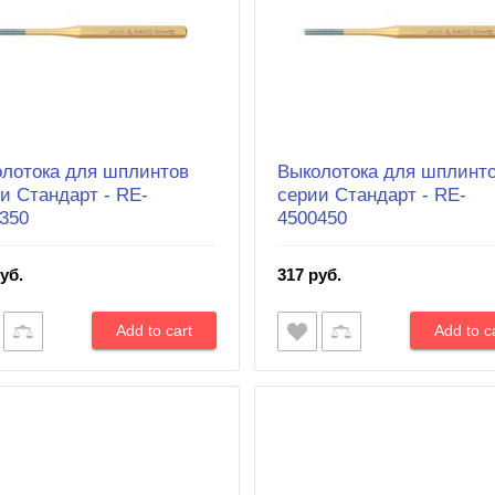
лотока для шплинтов
Выколотока для шплинт
и Cтандарт - RE-
серии Cтандарт - RE-
350
4500450
уб.
317 руб.