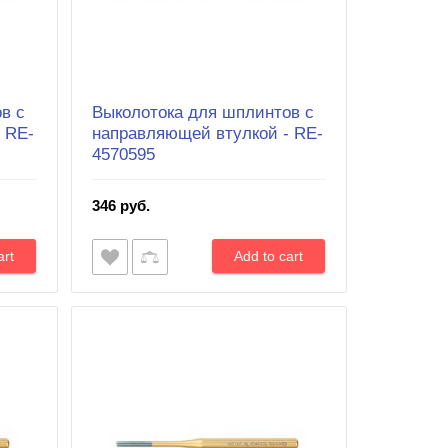
в с
Выколотока для шплинтов с
 RE-
направляющей втулкой - RE-
4570595
346 руб.