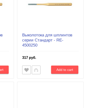
ов
Выколотока для шплинтов
серии Cтандарт - RE-
4500250
317 руб.