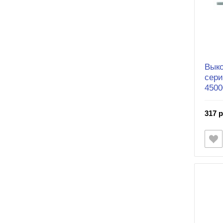
Выко
сери
4500
317 р