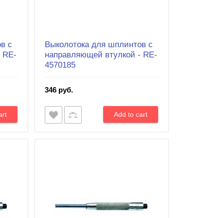
в с
Выколотока для шплинтов с
 RE-
направляющей втулкой - RE-
4570185
346 руб.