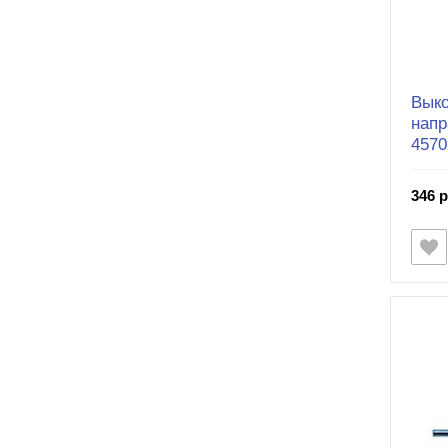
Выко
напр
4570
346 р