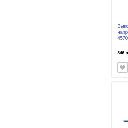
Выко
напр
4570
346 р