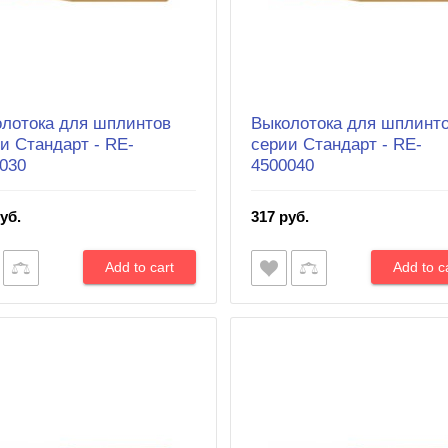
лотока для шплинтов
Выколотока для шплинт
и Cтандарт - RE-
серии Cтандарт - RE-
030
4500040
уб.
317 руб.