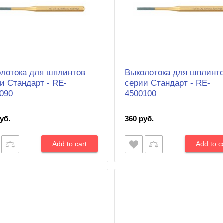
лотока для шплинтов
Выколотока для шплинт
и Cтандарт - RE-
серии Cтандарт - RE-
090
4500100
уб.
360 руб.