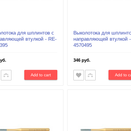
лотока для шплинтов с
Выколотока для шплинто
авляющей втулкой - RE-
направляющей втулкой -
395
4570495
уб.
346 руб.