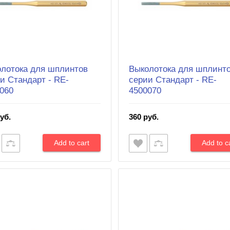
лотока для шплинтов
Выколотока для шплинт
и Cтандарт - RE-
серии Cтандарт - RE-
060
4500070
уб.
360 руб.