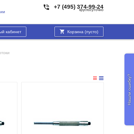
+7 (495) 374-99-24
круглосуточно
сии
ый кабинет
Корзина (
пусто
)
отоки
Нашли ошибку?