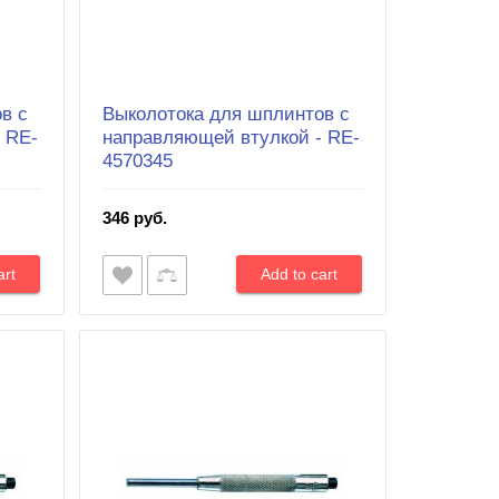
в с
Выколотока для шплинтов с
 RE-
направляющей втулкой - RE-
4570345
346 руб.