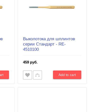
ов
Выколотока для шплинтов
серии Cтандарт - RE-
4510100
459 руб.