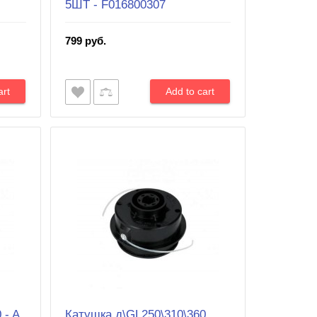
5ШТ - F016800307
799 руб.
 - A
Катушка д\GL250\310\360,