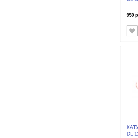
959 р
КАТ
DL 1