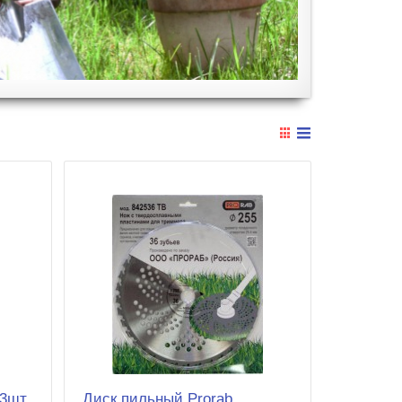
 3шт
Диск пильный Prorab