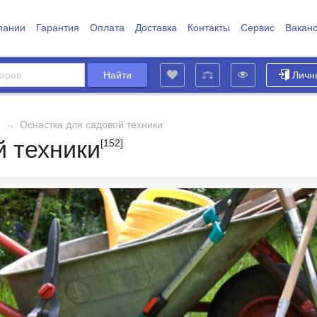
пании
Гарантия
Оплата
Доставка
Контакты
Сервис
Вакан
Личн
→
Оснастка для садовой техники
й техники
[152]