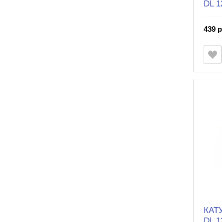
DL 1
439 р
КАТ
DL 1