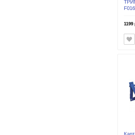
ТРИМ
F016
1199 
Кар