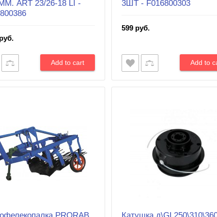
М. ART 23/26-18 LI -
3ШТ - F016800303
800386
599 руб.
руб.
тофелекопалка PRORAB
Катушка д\GL250\310\360