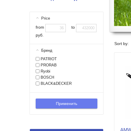
Price
from
to
руб.
Sort by:
Бренд
PATRIOT
PRORAB
Ryobi
BOSCH
BLACK&DECKER
AMW