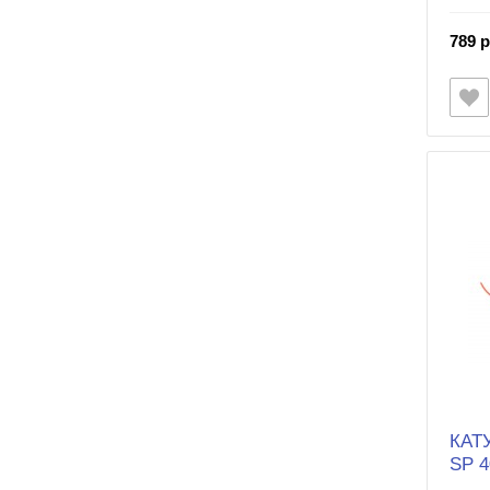
789 р
КАТ
SP 4