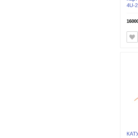
4U-2
16000
КАТ