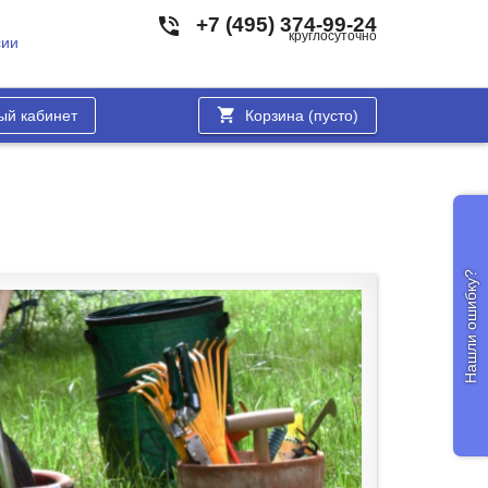
+7 (495) 374-99-24
круглосуточно
сии
ый кабинет
Корзина (
пусто
)
Нашли ошибку?