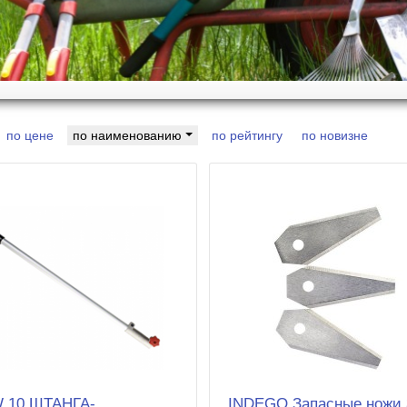
по цене
по наименованию
по рейтингу
по новизне
 10 ШТАНГА-
INDEGO Запасные ножи