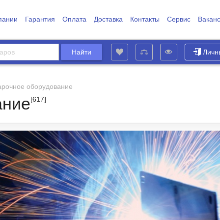
пании
Гарантия
Оплата
Доставка
Контакты
Сервис
Вакан
Личн
арочное оборудование
ание
[617]