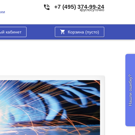
+7 (495) 374-99-24
круглосуточно
сии
ый кабинет
Корзина (
пусто
)
Нашли ошибку?