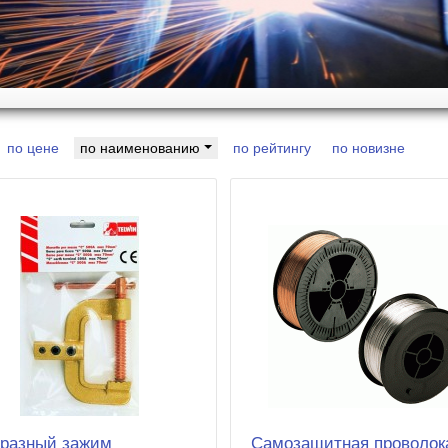
по цене
по наименованию
по рейтингу
по новизне
разный зажим
Cамозащитная проволок