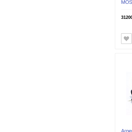
MO
31200
Агре