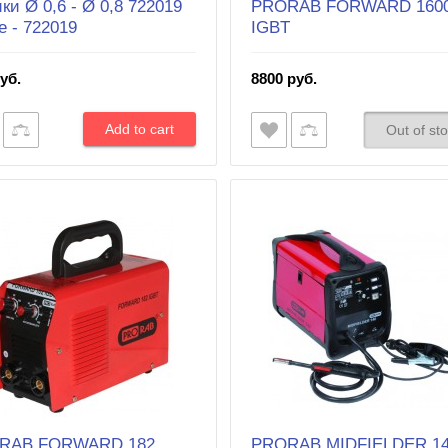
ки Ø 0,6 - Ø 0,8 722019
PRORAB FORWARD 160
e - 722019
IGBT
уб.
8800 руб.
Out of st
RAB FORWARD 182
PRORAB MIDFIELDER 1