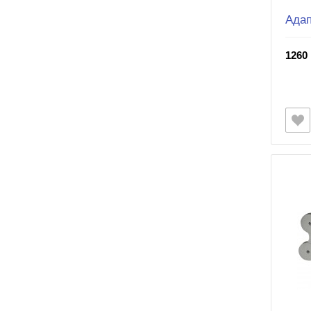
Адап
1260 