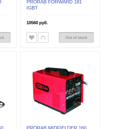
0
PRORAB FORWARD 181
IGBT
10560 руб.
ock
Out of stock
40
PRORAB MIDFIELDER 160