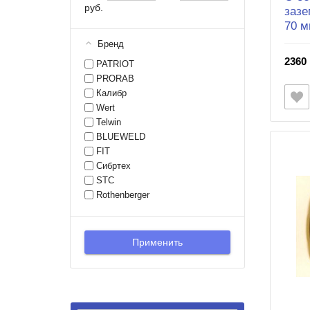
руб.
зазе
70 м
Бренд
2360 
PATRIOT
PRORAB
Калибр
Wert
Telwin
BLUEWELD
FIT
Сибртех
STC
Rothenberger