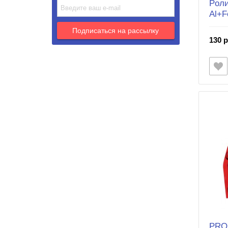
Poли
Al+F
130 р
PRO