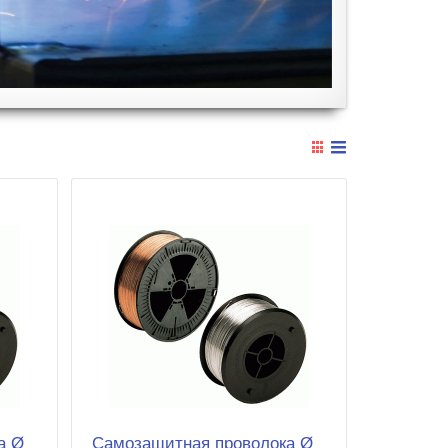
а Ø
Cамозащитная проволока Ø