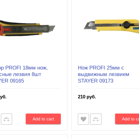
р PROFI 18мм нож,
Нож PROFI 25мм с
сные лезвия 8шт
выдвижным лезвием
YER 09165
STAYER 09173
уб.
210 руб.