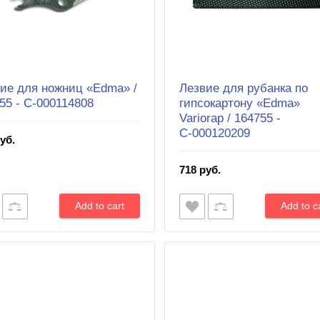
ие для ножниц «Edma» /
Лезвие для рубанка по
55 - С-000114808
гипсокартону «Edma»
Variorap / 164755 -
С-000120209
уб.
718 руб.