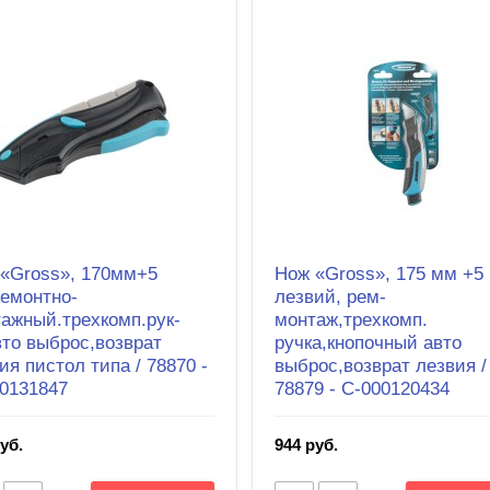
«Gross», 170мм+5
Нож «Gross», 175 мм +5
ремонтно-
лезвий, рем-
ажный.трехкомп.рук-
монтаж,трехкомп.
вто выброс,возврат
ручка,кнопочный авто
ия пистол типа / 78870 -
выброс,возврат лезвия /
0131847
78879 - С-000120434
уб.
944 руб.