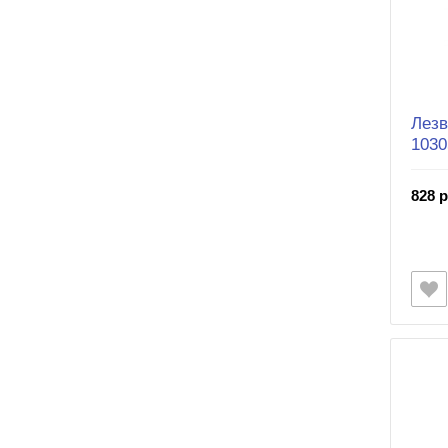
Лезв
1030
828 р