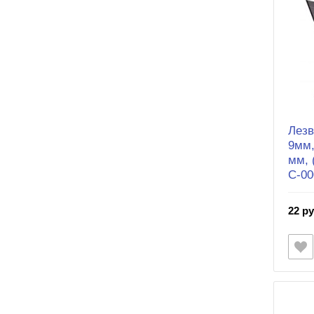
Лезв
9мм,
мм, 
С-00
22 ру