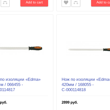
по изоляции «Edma»
Нож по изоляции «Edma
м / 066455 -
420мм / 168055 -
0114817
С-000114818
руб.
2899 руб.