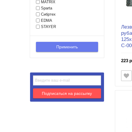
MATRIX
Sparta
Сибртех
EDMA
Лезв
STAYER
руба
125x
С-00
223 р