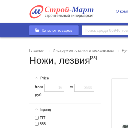
О ком
Каталог товаров
Главная
→
Инструмент,станки и механизмы
→
Ру
Ножи, лезвия
[33]
Price
from
to
руб.
Бренд
FIT
888