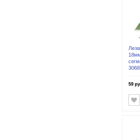
Лезв
18мм
сегм
3068
59 ру