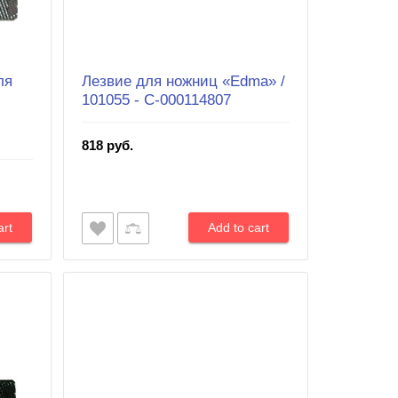
ля
Лезвие для ножниц «Edma» /
101055 - С-000114807
818 руб.