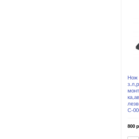
Нож 
з.л,
монт
ка,а
лезв
С-00
800 р