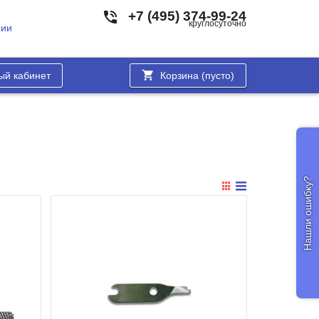
+7 (495) 374-99-24
круглосуточно
сии
ый кабинет
Корзина (
пусто
)
Нашли ошибку?