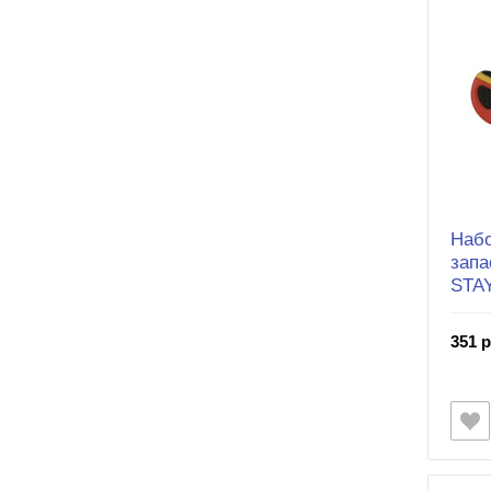
Набо
запа
STA
351 р