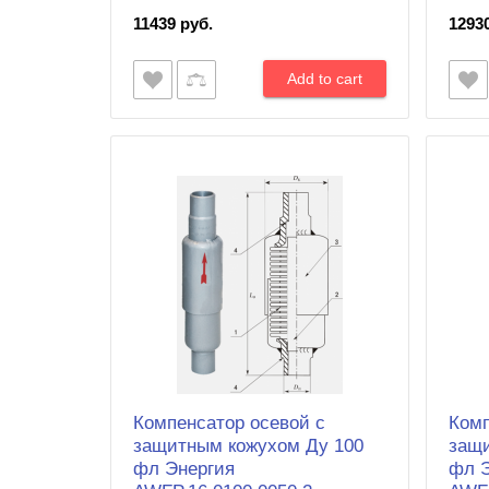
11439 руб.
1293
Компенсатор осевой с
Комп
защитным кожухом Ду 100
защи
фл Энергия
фл 