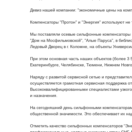
Девиз нашей компании: "экономичные цены на комп
Компенсаторы "Протон" и "Энергия" используют не 
Мы поставляли осевые сильфонные компенсаторы в 
"Дом на Мосфильмовской", "Алые Паруса", в библио
Ледовый Дворец в г. Коломне, на объекты Универси
При этом основная часть наших объектов (более 3 5
Екатеринбурге, Челябинске, Тюмени, Нижнем Новгор
Наряду с развитой сервисной сетью и представител
осуществляется грамотная сервисная поддержка от
Высококвалифицированными специалистами узкого п
и назначения.
На сегодняшний день сильфонными компенсаторами 
общественной значимости. Это обеспечивает их на
Отметить качество сильфонных компенсаторов “Эне
профессиональные, частные инженеры стран СНГ,