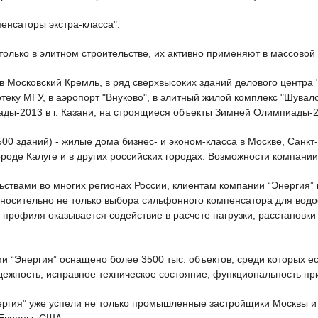
енсаторы экстра-класса".
только в элитном строительстве, их активно применяют в массовой 
Московский Кремль, в ряд сверхвысоких зданий делового центра 
теку МГУ, в аэропорт "Внуково", в элитный жилой комплекс "Шува
ады-2013 в г. Казани, на строящиеся объекты Зимней Олимпиады-20
00 зданий) - жилые дома бизнес- и эконом-класса в Москве, Санкт
оде Калуге и в других российских городах. Возможности компании
ьствами во многих регионах России, клиентам компании “Энергия” п
носительно не только выбора сильфонного компенсатора для вод
рофиля оказывается содействие в расчете нагрузки, расстановки
“Энергия” оснащено более 3500 тыс. объектов, среди которых ес
дежность, исправное техническое состояние, функциональность пр
ргия” уже успели не только промышленные застройщики Москвы и д
 Европы, США.