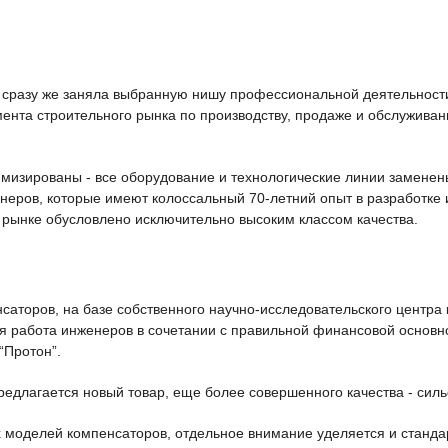
я” сразу же заняла выбранную нишу профессиональной деятельности
гмента строительного рынка по производству, продаже и обслужива
мизированы - все оборудование и технологические линии заменен
еров, которые имеют колоссальный 70-летний опыт в разработке 
 рынке обусловлено исключительно высоким классом качества.
нсаторов, на базе собственного научно-исследовательского центр
ая работа инженеров в сочетании с правильной финансовой основно
“Протон”.
предлагается новый товар, еще более совершенного качества - си
 моделей компенсаторов, отдельное внимание уделяется и станда