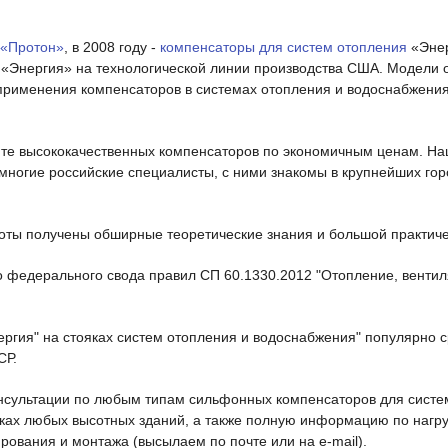
 «Протон»
, в 2008 году -
компенсаторы для систем отопления
«Энер
 «Энергия» на технологической линии производства США. Модели 
 применения компенсаторов в системах отопления и водоснабжени
нте высококачественных компенсаторов по экономичным ценам. На
ногие российские специалисты, c ними знакомы в крупнейших горо
боты получены обширные теоретические знания и большой практиче
о федерального свода правил СП 60.1330.2012 "Отопление, вентил
ргия" на стояках систем отопления и водоснабжения" популярно 
СР.
нсультации по любым типам сильфонных компенсаторов для систем
яках любых высотных зданий, а также полную информацию по нагр
ования и монтажа (высылаем по почте или на e-mail).