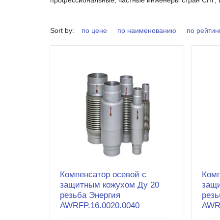
Sort by:
по цене
по наименованию
по рейтин
Компенсатор осевой с
Комп
защитным кожухом Ду 20
защи
резьба Энергия
резь
AWRFP.16.0020.0040
AWRF