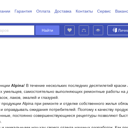
пании
Гарантия
Оплата
Доставка
Контакты
Сервис
Вакан
Личн
тенции
Alpina
! В течение нескольких последних десятилетий краск
 умельцев, самостоятельно выполняющих ремонтные работы на дому
сок, лаков, эмалей и глазурей.
 продукции Alpina при ремонте и отделке собственного жилья обяз
и оправдывать ожидания потребителей. Поэтому к качеству проду
нные, постоянно совершенствующиеся рецептуры позволяют быстр
.
 уникальными ноу-хау своего отдела научных разработок. Как пр