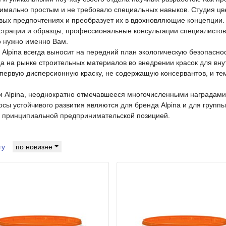
симально простым и не требовало специальных навыков. Студия ц
вых предпочтениях и преобразует их в вдохновляющие концепции.
трации и образцы, профессиональные консультации специалистов 
то нужно именно Вам.
 Alpina всегда выносит на передний план экологическую безопасно
а на рынке строительных материалов во внедрении красок для вну
 первую дисперсионную краску, не содержащую консервантов, и те
и Alpina, неоднократно отмечавшееся многочисленными наградами,
сы устойчивого развития являются для бренда Alpina и для групп
к, принципиальной предпринимательской позицией.
гу
по новизне