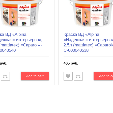
ка ВД «Alpina
Краска ВД «Alpina
ежная» интерьерная,
«Надежная» интерьерна
(mattlatex) «Caparol» -
2.5л (mattlatex) «Caparol
0040540
С-000040538
руб.
465 руб.