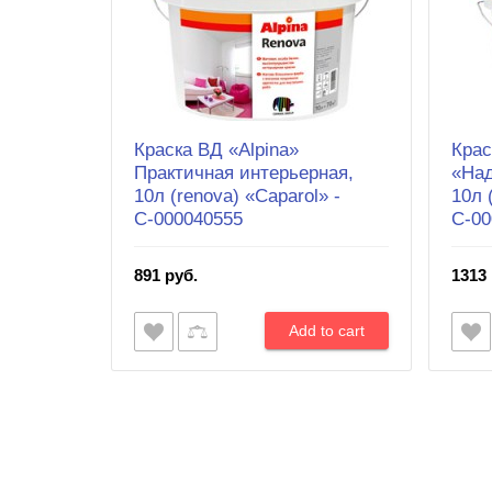
Краска ВД «Alpina»
Крас
Практичная интерьерная,
«Над
10л (renova) «Caparol» -
10л 
С-000040555
С-00
891 руб.
1313 