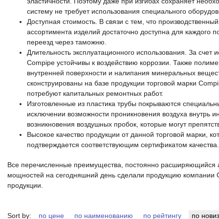
эластичности. Поэтому даже при изгибах сохраняет необ
систему не требует использования специального оборудов
Доступная стоимость. В связи с тем, что производственны
ассортимента изделий достаточно доступна для каждого по
переезд через таможню.
Длительность эксплуатационного использования. За счет 
Compipe устойчивы к воздействию коррозии. Также полим
внутренней поверхности и налипания минеральных веществ
сконструированы на базе продукции торговой марки Compi
потребуют капитальных ремонтных работ.
Изготовленные из пластика трубы покрываются специальн
исключении возможности проникновения воздуха внутрь и
возникновения воздушных пробок, которые могут препятст
Высокое качество продукции от данной торговой марки, к
подтверждается соответствующим сертификатом качества.
Все перечисленные преимущества, постоянно расширяющийся а
мощностей на сегодняшний день сделали продукцию компании 
продукции.
Sort by:
по цене
по наименованию
по рейтингу
по нови