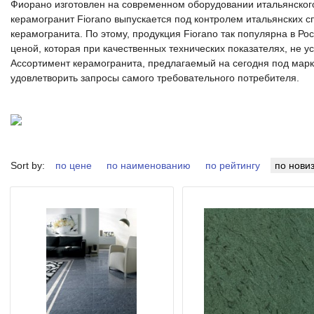
Фиорано изготовлен на современном оборудовании итальянского
керамогранит Fiorano выпускается под контролем итальянских с
керамогранита. По этому, продукция Fiorano так популярна в Ро
ценой, которая при качественных технических показателях, не
Ассортимент керамогранита, предлагаемый на сегодня под марк
удовлетворить запросы самого требовательного потребителя.
Sort by:
по цене
по наименованию
по рейтингу
по нови