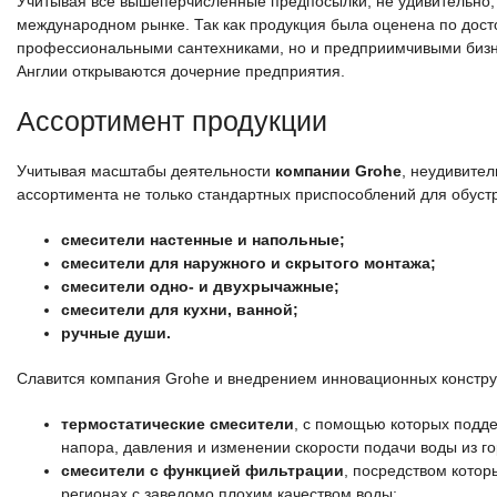
Учитывая все вышеперчисленные предпосылки, не удивительно, ч
международном рынке. Так как продукция была оценена по досто
профессиональными сантехниками, но и предприимчивыми бизне
Англии открываются дочерние предприятия.
Ассортимент продукции
Учитывая масштабы деятельности
компании Grohe
, неудивител
ассортимента не только стандартных приспособлений для обустр
смесители настенные и напольные;
смесители для наружного и скрытого монтажа;
смесители одно- и двухрычажные;
смесители для кухни, ванной;
ручные души.
Славится компания Grohe и внедрением инновационных констру
термостатические смесители
, с помощью которых подд
напора, давления и изменении скорости подачи воды из го
смесители с функцией фильтрации
, посредством котор
регионах с заведомо плохим качеством воды;