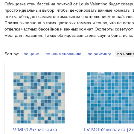
Облицовка стен бассейна плиткой от Louis Valentino будет сове
просто идеальный выбор, чтобы декорировать ванные комнаты. В
плитка обладает самым оптимальным соотношением цена/качеств
Плитка выполнена в таких цветовых гаммах и тонах, что не оста
отделки частных бассейнов и ванных комнат. Эксперты советуют
мест для плавания. Также облицовывая стены саун и бань, испол
Sort by:
по цене
по наименованию
по рейтингу
по нови
LV-MG1257 мозаика
LV-MG52 мозаика (2х