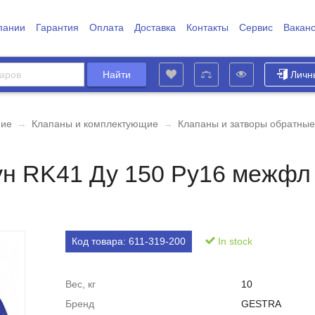
пании
Гарантия
Оплата
Доставка
Контакты
Сервис
Вакан
Личн
ние
→
Клапаны и комплектующие
→
Клапаны и затворы обратные
ун RK41 Ду 150 Ру16 межфл 
Код товара:
611-319-200
In stock
Вес, кг
10
Бренд
GESTRA