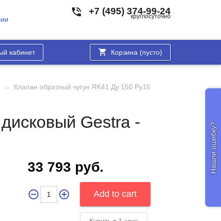
+7 (495) 374-99-24
круглосуточно
сии
ый кабинет
Корзина (
пусто
)
→
Клапан обратный чугун RK41 Ду 150 Ру16
дисковый Gestra -
Нашли ошибку?
33 793 руб.