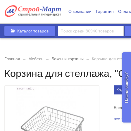
О компании
Гарантия
Оплат
Каталог товаров
Главная
→
Мебель
→
Боксы и корзины
→
Корзина для стелла
Корзина для стеллажа, "С
Нашли ошибку?
Код то
Бренд
все хара