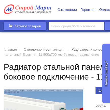
О компании
Гарантия
Оплат
Каталог товаров
Главная
→
Отопление и вентиляция
→
Радиаторы и конвектор
панельный Elsen тип 11 900х700 мм боковое подключение - 117
Нашли ошибку?
Радиатор стальной панель
боковое подключение - 117
Код то
Бренд