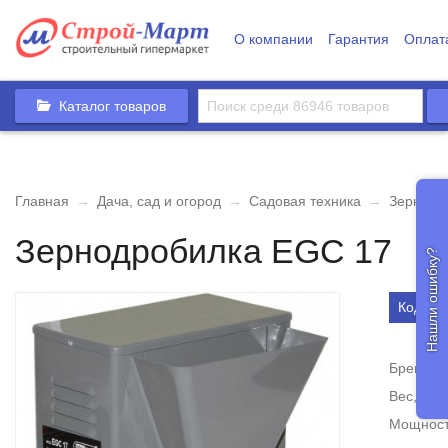
О компании
Гарантия
Оплат
Каталог товаров
Главная
→
Дача, сад и огород
→
Садовая техника
→
Зернодр
Зернодробилка EGC 17
Нашли ошибку?
Код то
Бренд
Вес, кг
Мощност