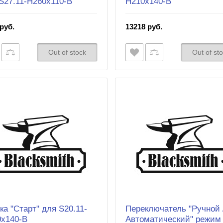
S27.11-H260x110-B
H210x140-B
руб.
13218 руб.
Out of stock
Out of st
ка "Старт" для S20.11-
Переключатель "Ручной 
0x140-B
Автоматический" режим