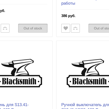
работы
уб.
386 руб.
Out of stock
Out of st
нь для S13.41-
Ручной выключатель дл