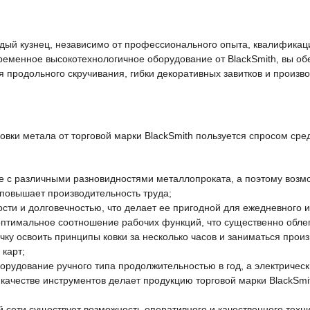
дый кузнец, независимо от профессионального опыта, квалифика
ременное высокотехнологичное оборудование от BlackSmith, вы о
я продольного скручивания, гибки декоративных завитков и произв
вки метала от торговой марки BlackSmith пользуется спросом сре
е с различными разновидностями металлопроката, а поэтому возм
 повышает производительность труда;
сти и долговечностью, что делает ее пригодной для ежедневного 
оптимальное соотношение рабочих функций, что существенно облег
чку освоить принципы ковки за несколько часов и заниматься прои
 карт;
рудование ручного типа продолжительностью в год, а электрически
качестве инструментов делает продукцию торговой марки BlackSm
 сети существует возможность оперативного и качественного техн