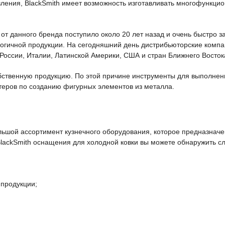
ения, BlackSmith имеет возможность изготавливать многофункцио
от данного бренда поступило около 20 лет назад и очень быстро з
логичной продукции. На сегодняшний день дистрибьюторские комп
 России, Италии, Латинской Америки, США и стран Ближнего Восток
ственную продукцию. По этой причине инструменты для выполнени
теров по созданию фигурных элементов из металла.
льшой ассортимент кузнечного оборудования, которое предназнач
lackSmith оснащения для холодной ковки вы можете обнаружить с
 продукции;