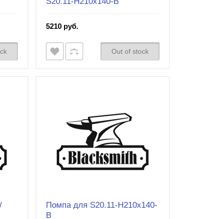
S20.11-H210x140-B
5210 руб.
ock
Out of stock
/
Помпа для S20.11-H210x140-
B