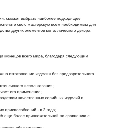
ции, сможет выбрать наиболее подходящее
беспечите свою мастерскую всем необходимым для
одства других элементов металлического декора.
ди кузнецов всего мира, благодаря следующим
ожно изготовление изделия без предварительного
интенсивного использования;
чает его применение;
зводством качественных серийных изделий в
х приспособлений - в 2 года;
ith еще более привлекательной по сравнению с
ического обслуживания;