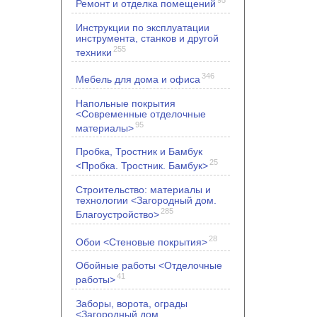
Ремонт и отделка помещений
Инструкции по эксплуатации
инструмента, станков и другой
255
техники
346
Мебель для дома и офиса
Напольные покрытия
<Современные отделочные
95
материалы>
Пробка, Тростник и Бамбук
25
<Пробка. Тростник. Бамбук>
Строительство: материалы и
технологии <Загородный дом.
285
Благоустройство>
28
Обои <Стеновые покрытия>
Обойные работы <Отделочные
41
работы>
Заборы, ворота, ограды
<Загородный дом.