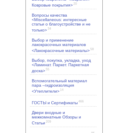
20
Ковровые покрытия>
Вопросы качества
<Miscellaneous: интересные
статьи о благоустройстве и не
34
только>
Выбор и применение
лакокрасочных материалов
58
<Лакокрасочные материалы>
Выбор, покупка, укладка, уход
<Ламинат. Паркет. Паркетная
55
доска>
Вспомогательный материал
пара –гидроизоляция
14
<Утеплители>
466
ГОСТЫ и Сертификаты
Двери входные и
межкомнатные Обзоры и
209
Статьи
95