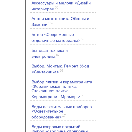
Аксессуары и мелочи <Дизайн
36
интерьера>
Авто и мототехника Обзоры и
152
Заметки
Бетон <Современные
52
отделочные материалы>
Бытовая техника и
87
электроника
Выбор. Монтаж. Ремонт. Уход
56
<Сантехника>
Выбор плитки и керамогранита
<Керамическая плитка.
Стеклянная плитка.
56
Керамогранит. Мрамор.>
Виды осветительных приборов
<Осветительное
17
оборудование>
Виды ковровых покрытий.
Выбор ковролина <Ковролин.