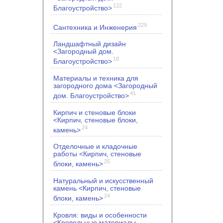
122
Благоустройство>
229
Сантехника и Инженерия
Ландшафтный дизайн
<Загородный дом.
18
Благоустройство>
Материалы и техника для
загородного дома <Загородный
41
дом. Благоустройство>
Кирпич и стеновые блоки
<Кирпич, стеновые блоки,
24
камень>
Отделочные и кладочные
работы <Кирпич, стеновые
25
блоки, камень>
Натуральный и искусственный
камень <Кирпич, стеновые
24
блоки, камень>
Кровля: виды и особенности
<Кровельные материалы.