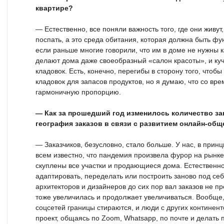
квартире?
— Естественно, все поняли важность того, где они живут,
поспать, а это среда обитания, которая должна быть ф
если раньше многие говорили, что им в доме не нужны к
делают дома даже своеобразный «салон красоты», и ку
кладовок. Есть, конечно, перегибы в сторону того, чтоб
кладовок для запасов продуктов, но я думаю, что со вре
гармоничную пропорцию.
— Как за прошедший год изменилось количество з
география заказов в связи с развитием онлайн-общ
— Заказчиков, безусловно, стало больше. У нас, в принц
всем известно, что пандемия произвела фурор на рынк
скуплены все участки и продающиеся дома. Естественно
адаптировать, переделать или построить заново под себя
архитекторов и дизайнеров до сих пор вал заказов не п
тоже увеличилась и продолжает увеличиваться. Вообще,
соцсетей границы стираются, и люди с других континент
проект, общаясь по Zoom, Whatsapp, по почте и делать