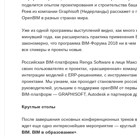
поделится опытом проектирования и строительства баш
Роев из компании Graphisoft (Нидерланды) расскажет о
OpenBIM в разных странах мира.
Уже из одной программы выступлений видно, как много 
минувший года, как расширилась практика применения 
закономерно, что программа BIM-Форума 2018 ни в че
все спикеры и проекты новые.
Российская BIM-платформа Renga Software в лице Макс
своих пользователях и проектах, «расширенная» коман
интеграции моделей с ERP-решениями, с инструментам
проектами. Мы узнаем, как проходит становление россий
руководителей, услышим о поддержке openBIM от первы
BIM-платформ — GRAPHISOFT, Autodesk и партнеров др
Круглые столы
После завершения основных конференционных треков в
ждет еще одно интереснейшее мероприятие — круглый
BIM. BIM в образовании»
.