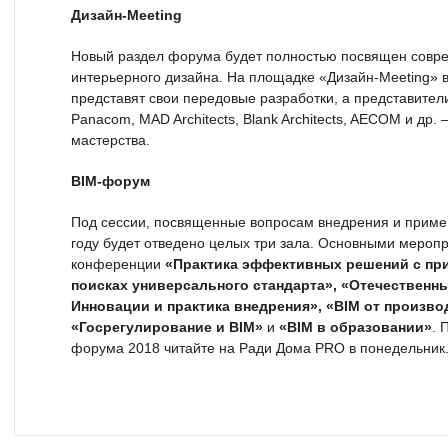
Дизайн-Meeting
Новый раздел форума будет полностью посвящен совр
интерьерного дизайна. На площадке «Дизайн-Meeting» 
представят свои передовые разработки, а представител
Panacom, MAD Architects, Blank Architects, AECOM и др.
мастерства.
BIM-форум
Под сессии, посвященные вопросам внедрения и примен
году будет отведено целых три зала. Основными мероп
конференции
«Практика эффективных решений с при
поисках универсального стандарта», «Отечественн
Инновации и практика внедрения», «BIM от произв
«Госрегулирование и BIM»
и
«BIM в образовании»
. 
форума 2018 читайте на Ради Дома PRO в понедельник