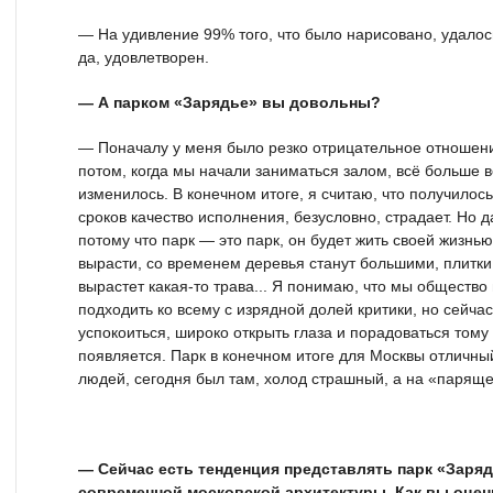
— На удивление 99% того, что было нарисовано, удалось
да, удовлетворен.
— А парком «Зарядье» вы довольны?
— Поначалу у меня было резко отрицательное отношени
потом, когда мы начали заниматься залом, всё больше в
изменилось. В конечном итоге, я считаю, что получилос
сроков качество исполнения, безусловно, страдает. Но 
потому что парк — это парк, он будет жить своей жизнью
вырасти, со временем деревья станут большими, плитки 
вырастет какая-то трава... Я понимаю, что мы общество
подходить ко всему с изрядной долей критики, но сейча
успокоиться, широко открыть глаза и порадоваться тому 
появляется. Парк в конечном итоге для Москвы отличн
людей, сегодня был там, холод страшный, а на «паряще
— Сейчас есть тенденция представлять парк «Заряд
современной московской архитектуры. Как вы оцен