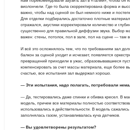
нам порекомендовали заузить зал в «талии», чтобы он
виолончели. Где-то была скорректирована форма и высо
важно, чтобы над сценой он был немного ниже и постепе
Для отделки подбирались достаточно плотные материал
отражался, акустики корректировали количество и глуби
существенно для правильной диффузии звука. Выбор м
важен: стены, потолок, пол в зале, пол на сцене — там 
И всё это осложнялось тем, что по требованиям зал до
балкон за сценой уходит и исчезает, появляется оркестро
превращений приходили в ужас, образовывавшиеся пус
компенсировать за счет массы материала, еще более вы
счастью, все испытания зал выдержал хорошо.
— Эти испытания, надо полагать, потребовали нем
— Да, тестировались даже спинки и обивка кресел. В ма
модель, причем все материалы полностью соответствов
использовались в действительности. В модель сажались
заполнялась газом, устанавливалась куча датчиков.
— Вы удовлетворены результатом?