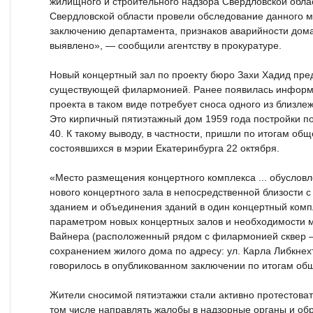
жилищного и строительного надзора Свердловской обла
Свердловской области провели обследование данного м
заключению департамента, признаков аварийности дома
выявлено», — сообщили агентству в прокуратуре.
Новый концертный зал по проекту бюро Захи Хадид пре
существующей филармонией. Ранее появилась информа
проекта в таком виде потребует сноса одного из близл
Это кирпичный пятиэтажный дом 1959 года постройки по 
40. К такому выводу, в частности, пришли по итогам об
состоявшихся в мэрии Екатеринбурга 22 октября.
«Место размещения концертного комплекса ... обуслов
нового концертного зала в непосредственной близости
зданием и объединения зданий в один концертный компл
параметром новых концертных залов и необходимости 
Вайнера (расположенный рядом с филармонией сквер — р
сохранением жилого дома по адресу: ул. Карла Либкнех
говорилось в опубликованном заключении по итогам об
Жители сносимой пятиэтажки стали активно протестоват
том числе направлять жалобы в надзорные органы и обр