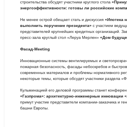
строительства обсудят участники круглого стола
«Прину
энергоэффективности: готовы ли российские комп
Не менее острой обещает стать и дискуссия
«Ипотека н
выполнить поручение президента»
с участием ведущи
представителей крупнейших кредитных организаций. З
пресс-зала круглый стол «Леруа Мерлен»
«Дом будуще
Фасад-Meeting
Инновационные системы вентилируемых и светопрозрач
пожарная безопасность, фасады небоскребов и быстро
современных материалов и проблемы нормативного рег
некоторые темы, которые обсудят участники раздела «Ф
Кульминацией его деловой программы станет конфере
«Газпрома»: архитектурно-инженерные инновации «
примут участие представители компании-заказчика и ге
башни Европы.