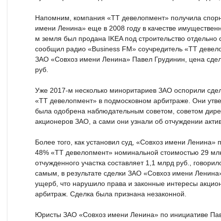
Напомним, компания «ТТ девелопмент» получила спорн
имени Ленина» еще в 2008 году в качестве имущественн
м земля был продана IKEA под строительство отдельно 
сообщил радио «Business FM» соучредитель «ТТ девел
ЗАО «Совхоз имени Ленина» Павел Грудинин, цена сдел
руб.
Уже 2017-м несколько миноритариев ЗАО оспорили сдел
«ТТ девелопмент» в подмосковном арбитраже. Они утве
была одобрена наблюдательным советом, советом дир
акционеров ЗАО, а сами они узнали об отчуждении актив
Более того, как установил суд, «Совхоз имени Ленина»
48% «ТТ девелопмент» номинальной стоимостью 29 млн
отчужденного участка составляет 1,1 млрд руб., говори
самым, в результате сделки ЗАО «Совхоз имени Ленин
ущерб, что нарушило права и законные интересы акцио
арбитраж. Сделка была признана незаконной.
Юристы ЗАО «Совхоз имени Ленина» по инициативе Па