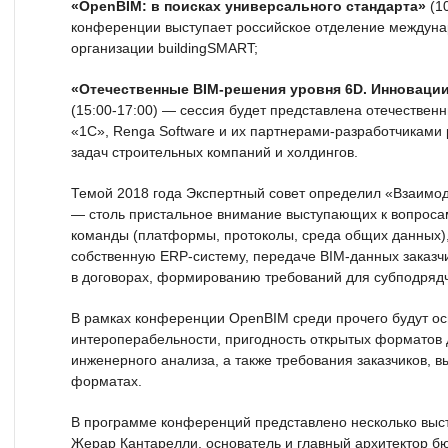
«OpenBIM: в поисках универсального стандарта»
(10
конференции выступает российское отделение междун
организации buildingSMART;
«Отечественные BIM-решения уровня 6D. Инновации
(15:00-17:00) — сессия будет представлена отечестве
«1С», Renga Software и их партнерами-разработчиками
задач строительных компаний и холдингов.
Темой 2018 года Экспертный совет определил «Взаимоде
— столь пристальное внимание выступающих к вопроса
команды (платформы, протоколы, среда общих данных),
собственную ERP-систему, передаче BIM-данных заказч
в договорах, формированию требований для субподрядч
В рамках конференции OpenBIM среди прочего будут о
интероперабельности, пригодность открытых форматов д
инженерного анализа, а также требования заказчиков, 
форматах.
В программе конференций представлено несколько выст
Жерар Кантарелли, основатель и главный архитектор бю