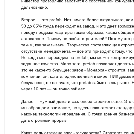
инвестор прозорливо заботится о собственной конкурент
дальновидно.
Второе — это prefab. Нет ничего более актуального, чем 
50 до 85% труда переходит на завод, и это дает возмож
поводу продажи квартиры таким образом, каким общает
автосалоне. Почему не любят строителей? Потому что р
таким, как заказывали. Творческая составляющая строи
отсутствие менеджмента — всё эти приводит к тому, что в
Но когда мы переходим на prefab, мы может контролир
заданное качество. Мало того, prefab позволяет делат
это не какое-то будущее: завод «Монарха» строится, за
компании, он, кстати, единственный в мире. ПИК движет
безусловно, не означает, что prefab займет весь рынок
через 10 лет — он точно займет.
Далее — «умный дом» и «зеленое» строительство. Это е
мы обращаем внимание, но здесь пока отстает стандарт
наконец технологии управления. С точки зрения бизнеса
дать огромный прорыв.
Какая роль отведена здесь государству? Стратегия соци