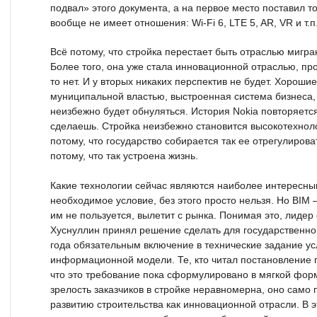
подвал» этого документа, а на первое место поставил то,
вообще не имеет отношения: Wi-Fi 6, LTE 5, AR, VR и т.п
Всё потому, что стройка перестает быть отраслью мигра
Более того, она уже стала инновационной отраслью, прос
то нет. И у вторых никаких перспектив не будет. Хорош
муниципальной властью, выстроенная система бизнеса, 
неизбежно будет обнуляться. История Nokia повторяется 
сделаешь. Стройка неизбежно становится высокотехнол
потому, что государство собирается так ее отрегулиров
потому, что так устроена жизнь.
Какие технологии сейчас являются наиболее интересным
необходимое условие, без этого просто нельзя. Но BIM —
им не пользуется, вылетит с рынка. Понимая это, лидер
Хуснуллин принял решение сделать для государственног
года обязательным включение в технические задание ус
информационной модели. Те, кто читал постановление п
что это требование пока сформулировано в мягкой фор
зрелость заказчиков в стройке неравномерна, оно само 
развитию строительства как инновационной отрасли. В э