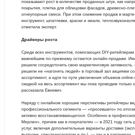
показывают рост в количестве проданных штук, как на
покрытия, плитка для облицовки фасадов, древесно-пл
огнеупорные смеси. При этом снижение продаж в март
инструмент, шпатлевки, краски и эмали, теплозвукоиз
отметила эксперт.
Драйверы роста
Среди всех инструментов, помогающих DIY-ритейлерам 
важнейшим по-прежнему остаются онлайн-продажи. Име
решили сосредоточить свою маркетинговую активность. 
решили не «нагонять людей» в торговый зал акциями со
ассортимент, а идти по пути увеличения объемов online
скидкой на весь ассортимент мы пока проводим только о
рассказала Евневич.
Наряду с онлайном хорошие перспективы ритейлеры вид
профессионального сегмента — «просевшего» по итогам
активно восстанавливающегося. Особенно в профессио
Мерлен», причем как в покупателях — в 2021 году сеть
услуг, включая дополнительные варианты доставки (эксп
выгрузки, спецтранспортом и пр.), — так и в партнерах.