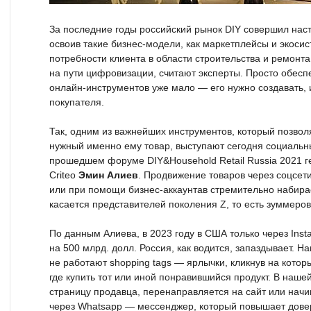
За последние годы российский рынок DIY совершил нас
освоив такие бизнес-модели, как маркетплейсы и экос
потребности клиента в области строительства и ремонта
на пути цифровизации, считают эксперты. Просто обес
онлайн-инструментов уже мало — его нужно создавать, 
покупателя.
Так, одним из важнейших инструментов, который позвол
нужный именно ему товар, выступают сегодня социальны
прошедшем форуме DIY&Household Retail Russia 2021 
Criteo
Эмин Алиев
. Продвижение товаров через соцсе
или при помощи бизнес-аккаунтав стремительно набирае
касается представителей поколения Z, то есть зуммеров
По данным Алиева, в 2023 году в США только через Inst
на 500 млрд. долл. Россия, как водится, запаздывает. 
не работают shopping tags — ярлычки, кликнув на котор
где купить тот или иной понравившийся продукт. В наше
страницу продавца, перенаправляется на сайт или нач
через Whatsapp — мессенджер, который повышает довер