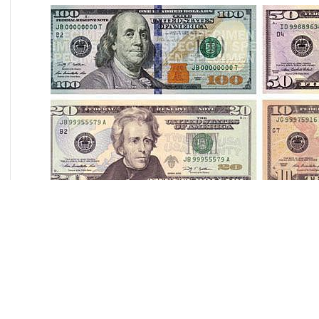
Идея дедолларизации, похоже, начинает обретать конкр
пока не спешат озвучивать план действий, перспектива 
национальных валютах становится для бизнеса всё реа
поинтересовался у экспертов, как дедоллариация скажет
Дедолларизация российской экономики вновь стала шир
года, когда с предложением активнее использовать руб