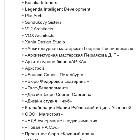
• Koshka Interiors
• Legenda Intelligent Development
• PlusArch
• Sundukovy Sisters
• V12 Architects
• VOX Architects
• Xenia Design Studio
• «Архитектурная мастерская Георгия Пряничникова»
• «Архитектурная мастерская Пермякова Д. Г.»
• Архитектурное бюро «АР-КА»
• Архстрой
• «Бонава Санкт - Петербург»
• «Бюро Федоровой Екатерины»
• «Галс-Девелопмент»
• «Дизайн-бюро Сергея Саргина»
• «Дизайн студия Н-куб»
• Коллаборация Марии Рублевской и Дины Усановой
• ООО «Магистрат»
• «НДВ-супермаркет недвижимости»
• «Новая Р.А.С.А.»
• Проектное бюро «Крупный план»