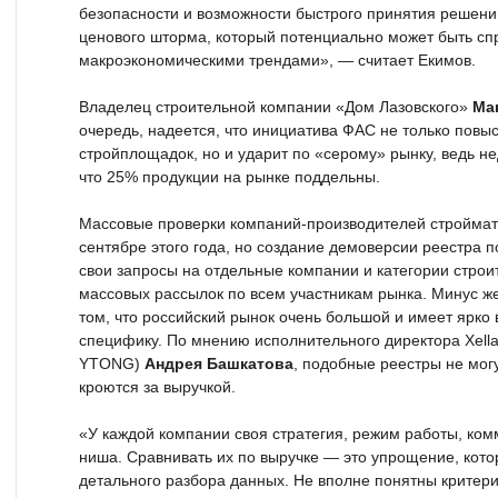
безопасности и возможности быстрого принятия решений
ценового шторма, который потенциально может быть с
макроэкономическими трендами», — считает Екимов.
Владелец строительной компании «Дом Лазовского»
Ма
очередь, надеется, что инициатива ФАС не только повы
стройплощадок, но и ударит по «серому» рынку, ведь н
что 25% продукции на рынке поддельны.
Массовые проверки компаний-производителей стройма
сентябре этого года, но создание демоверсии реестра 
свои запросы на отдельные компании и категории стро
массовых рассылок по всем участникам рынка. Минус же
том, что российский рынок очень большой и имеет ярк
специфику. По мнению исполнительного директора Xella
YTONG)
Андрея Башкатова
, подобные реестры не могу
кроются за выручкой.
«У каждой компании своя стратегия, режим работы, ко
ниша. Сравнивать их по выручке — это упрощение, кото
детального разбора данных. Не вполне понятны критер