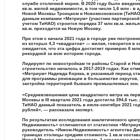
службе столичной мэрии. В 2020 году было введено
кв.м. жилой недвижимости, в том числе 1,6 млн - в
Новой Москвы Троицком и Новомосковском (ТиНАО)
данным компании «Метриум» (участник партнерской 
учетом ТиНАО) строится порядка 37 млн кв.м. жилья
кв.м. приходится на Новую Москву.
При этом с начала 2021 года в городе уже построено
из которых 4,3 «квадратов» — жилая, говорится в 
ожидается, что эта цифра достигнет примерно 6 млн
рекордной за всю историю города.
Лидируют по новостройкам те районы Старой и Нов
строительство началось в 2017-2019 годах. Как от
«Метриум»
Надежда Коркка
, в указанный период с
для программы реновации в большинстве округов,
застройка территорий бывших промышленных зон.
«Средневзвешенная цена квадратного метра на пер
Москвы в III квартале 2021 года достигла 394,6 тыс
ТиНАО данный показатель в июле-сентябре 2021 год
рублей», — рассказала эксперт.
По результатам исследования аналитического цент
Недвижимость» отличаются от статистики «Метриум
руководитель «Инком-Недвижимость» агентства
Дм
границах столицы средняя стоимость 1 кв.м составля
Новой Москве средняя стоимость 1 «квадрата» равна