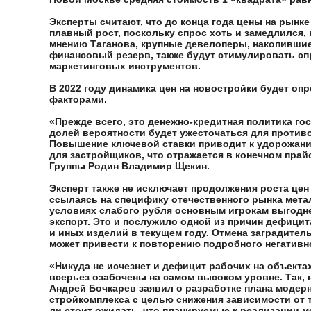
Эксперты считают, что до конца года цены на рынк
плавный рост, поскольку спрос хоть и замедлился, 
мнению Таганова, крупные девелоперы, накопившие
финансовый резерв, также будут стимулировать с
маркетинговых инструментов.
В 2022 году динамика цен на новостройки будет оп
факторами.
«Прежде всего, это денежно-кредитная политика го
долей вероятности будет ужесточаться для против
Повышение ключевой ставки приводит к удорожанию
для застройщиков, что отражается в конечном прай
Группы Родин
Владимир Щекин
.
Эксперт также не исключает продолжения роста цен
ссылаясь на специфику отечественного рынка метал
условиях слабого рубля основным игрокам выгодн
экспорт. Это и послужило одной из причин дефицит
и иных изделий в текущем году. Отмена заградитель
может привести к повторению подробного негативн
«Никуда не исчезнет и дефицит рабочих на объектах
всерьез озабочены на самом высоком уровне. Так,
Андрей Бочкарев заявил о разработке плана модер
стройкомплекса с целью снижения зависимости от 
ли стоит ожидать, что планируемые к реализации 