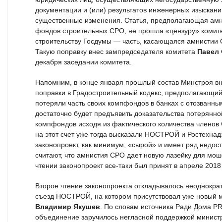
документации и (или) результатов инженерных изыскан
существенные изменения. Статья, предполагающая ам
фондов строительных СРО, не прошла «цензуру» комите
строительству Госдумы — часть, касающаяся амнистии 
Такую поправку внес зампредседателя комитета
Павел
декабря заседании комитета.
Напомним, в конце января прошлый состав Минстроя вн
поправки в Градостроительный кодекс, предполагающий
потеряли часть своих компфондов в банках с отозванн
достаточно будет предъявить доказательства потерянно
компфондов исходя из фактического количества члено
на этот счет уже тогда высказали НОСТРОЙ и Ростехнад
законопроект, как минимум, «сырой» и имеет ряд недост
считают, что амнистия СРО дает новую лазейку для мош
чтении законопроект все-таки был принят в апреле 2018
Второе чтение законопроекта откладывалось неоднократ
съезд НОСТРОЙ, на котором присутствовал уже новый м
Владимир Якушев
. По словам источника Ради Дома P
объединение заручилось негласной поддержкой министр