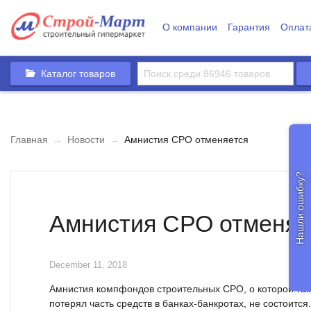
О компании
Гарантия
Оплат
Каталог товаров
Главная
→
Новости
→
Амнистия СРО отменяется
Нашли ошибку?
Амнистия СРО отменяе
December 11, 2018
Амнистия компфондов строительных СРО, о которой так д
потерял часть средств в банках-банкротах, не состоится