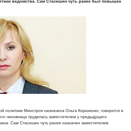
итики ведомства. Сам Стасишин чуть ранее был повышен
й политики Минстроя назначена Ольга Корниенко, говорится в
ого чиновница трудилась заместителем у предыдущего
ина. Сам Стасишин чуть ранее назначен заместителем