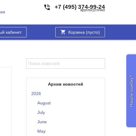
+7 (495) 374-99-24
круглосуточно
сии
ый кабинет
Корзина (
пусто
)
Нашли ошибку?
Архив новостей
2026
August
July
June
May