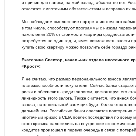
и причин для паники, на мой взгляд, абсолютно нет. Рос
относятся к ипотечным обязательствам и исправно их в
Мы наблюдаем омоложение портрета ипотечного заёмщи
в том числе, способствуют программы с низким первона
накопления 20% от стоимости квартиры среднестатисти
потребуется не один год, и, имея возможность внести п
купить свою квартиру можно позволить себе гораздо ра
Екатерина Спектор, начальник отдела ипотечного к
«Крост»:
Я не считаю, что размер первоначального взноса являе
платежеспособности покупателя. Сейчас банки старают
риски и обеспечить кредит залогом, дисконтируя его ст
ликвидность этого залога. Также считается, что внеся 
взноса, потенциальный заемщик будет более ответстве
дальнейшем. Российские банки опасаются повторения со
ипотечный кризис в США повлек последствия по всему м
этого кризиса наложились на внутренние экономически
кредитов произошел в первую очередь в связи с потерей