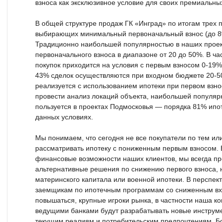
взноса как эксклюзивное условие для своих премиальных
В общей структуре продаж ГК «Инград» по итогам трех 
выбирающих минимальный первоначальный взнос (до 8%
Традиционно наибольшей популярностью в наших проек
первоначального взноса в диапазоне от 20 до 50%. В ч
покупок приходится на условия с первым взносом 0-19%
43% сделок осуществляются при входном бюджете 20-50
реализуется с использованием ипотеки при первом взно
провести анализ локаций объекта, наибольшей популя
пользуется в проектах Подмосковья — порядка 81% ипо
данных условиях.
Мы понимаем, что сегодня не все покупатели по тем ил
рассматривать ипотеку с пониженным первым взносом. В
финансовые возможности наших клиентов, мы всегда п
альтернативные решения по снижению первого взноса, н
материнского капитала или военной ипотеки. В перспект
заемщикам по ипотечным программам со сниженным в
повышаться, крупные игроки рынка, в частности наша ко
ведущими банками будут разрабатывать новые инструме
текущим реалиям и потребительским предпочтениям. Бол