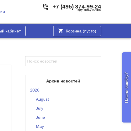
+7 (495) 374-99-24
круглосуточно
сии
ый кабинет
Корзина (
пусто
)
Нашли ошибку?
Архив новостей
2026
August
July
June
May