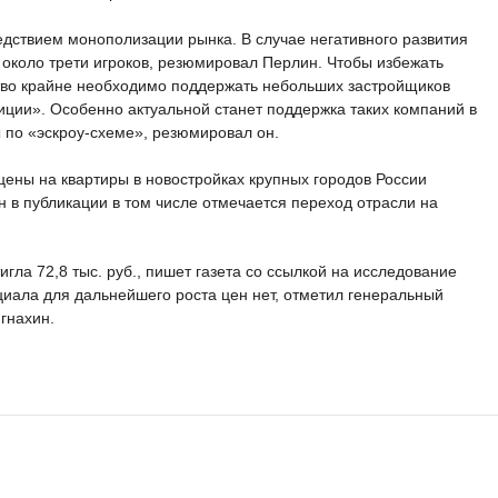
едствием монополизации рынка. В случае негативного развития
ь около трети игроков, резюмировал Перлин. Чтобы избежать
тво крайне необходимо поддержать небольших застройщиков
иции». Особенно актуальной станет поддержка таких компаний в
ы по «эскроу-схеме», резюмировал он.
 цены на квартиры в новостройках крупных городов России
н в публикации в том числе отмечается переход отрасли на
гла 72,8 тыс. руб., пишет газета со ссылкой на исследование
циала для дальнейшего роста цен нет, отметил генеральный
гнахин.