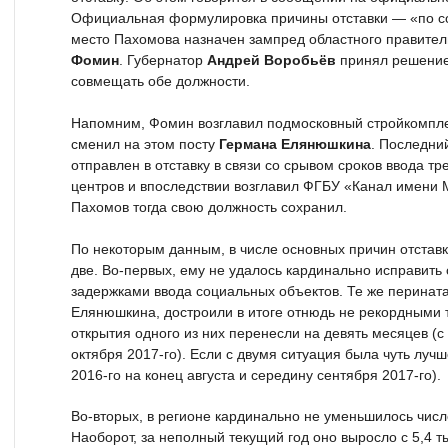
Официальная формулировка причины отставки — «по с
место Пахомова назначен зампред областного правител
Фомин
. Губернатор
Андрей Воробьёв
принял решение 
совмещать обе должности.
Напомним, Фомин возглавил подмосковный стройкомплек
сменил на этом посту
Германа Елянюшкина
. Последни
отправлен в отставку в связи со срывом сроков ввода т
центров и впоследствии возглавил ФГБУ «Канал имени 
Пахомов тогда свою должность сохранил.
По некоторым данным, в числе основных причин отстав
две. Во-первых, ему не удалось кардинально исправить
задержками ввода социальных объектов. Те же перина
Елянюшкина, достроили в итоге отнюдь не рекордными т
открытия одного из них перенесли на девять месяцев (с
октября 2017-го). Если с двумя ситуация была чуть луч
2016-го на конец августа и середину сентября 2017-го).
Во-вторых, в регионе кардинально не уменьшилось чис
Наоборот, за неполный текущий год оно выросло с 5,4 т