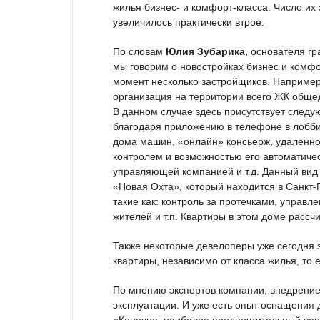
жилья бизнес- и комфорт-класса. Число их
увеличилось практически втрое.
По словам
Юлия Зубарика,
основателя гр
мы говорим о новостройках бизнес и комф
момент несколько застройщиков. Например
организация на территории всего ЖК общед
В данном случае здесь присутствует следу
благодаря приложению в телефоне в лобб
дома машин, «онлайн» консьерж, удаленно
контролем и возможностью его автоматическ
управляющей компанией и т.д. Данный вид 
«Новая Охта», который находится в Санкт-
такие как: контроль за протечками, управ
жителей и т.п. Квартиры в этом доме рассч
Также некоторые девелоперы уже сегодня 
квартиры, независимо от класса жилья, то е
По мнению экспертов компании, внедрение
эксплуатации. И уже есть опыт оснащения