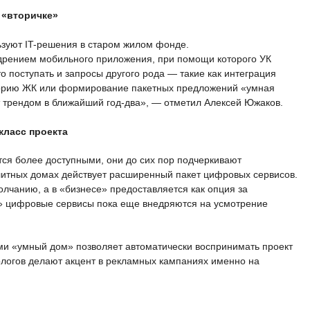
 «вторичке»
зуют IT-решения в старом жилом фонде.
дрением мобильного приложения, при помощи которого УК
о поступать и запросы другого рода — такие как интеграция
торию ЖК или формирование пакетных предложений «умная
т трендом в ближайший год-два», — отметил Алексей Южаков.
класс проекта
тся более доступными, они до сих пор подчеркивают
элитных домах действует расширенный пакет цифровых сервисов.
лчанию, а в «бизнесе» предоставляется как опция за
т» цифровые сервисы пока еще внедряются на усмотрение
и «умный дом» позволяет автоматически воспринимать проект
ологов делают акцент в рекламных кампаниях именно на