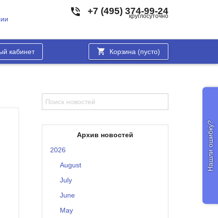
+7 (495) 374-99-24
круглосуточно
сии
ый кабинет
Корзина (
пусто
)
Нашли ошибку?
Архив новостей
2026
August
July
June
May