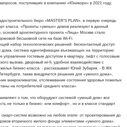
 запросов, поступивших в компанию «Юникорн» в 2021 году,
адостроительного бюро «MASTER’S PLAN», в первую очередь
орт класса. «Проекты «умных» домов реализуют в данный
, основой архитектурного проекта «Лица» Москве стало
омовой бесшовной сети на базе Wi-Fi.
ющий набор технологических решений: бесконтактный доступ
и дома, система идентификации въезжающих на территорию
е управление гостевым доступом в квартиру, лифт с голосовым
ого вызова, дворовый wi-fi, удобное взаимодействие с
жилья бизнес-класса. - рассказывает Юлий Зубарик. - В ЖК
Петербурге, также внедряются решения для «умного дома»,
ление микроклиматом, отслеживание состояния здоровья пожилых
итаны на потребителей среднего класса».
заявляют о том, что оборудуют системой «умный дом» все
сть не только в бизнес- или комфорт-, но и в классе стандарт.
 смарт-систем возможно на любом этапе: от проектирования до
 домов вторичного жилого фонда элементами «умного дома».