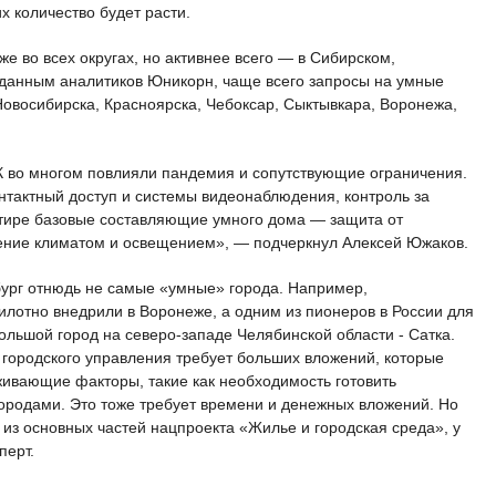
 количество будет расти.
е во всех округах, но активнее всего — в Сибирском,
данным аналитиков Юникорн, чаще всего запросы на умные
овосибирска, Красноярска, Чебоксар, Сыктывкара, Воронежа,
 во многом повлияли пандемия и сопутствующие ограничения.
нтактный доступ и системы видеонаблюдения, контроль за
тире базовые составляющие умного дома — защита от
ление климатом и освещением», — подчеркнул Алексей Южаков.
бург отнюдь не самые «умные» города. Например,
илотно внедрили в Воронеже, а одним из пионеров в России для
ольшой город на северо-западе Челябинской области - Сатка.
городского управления требует больших вложений, которые
рживающие факторы, такие как необходимость готовить
городами. Это тоже требует времени и денежных вложений. Но
 из основных частей нацпроекта «Жилье и городская среда», у
перт.