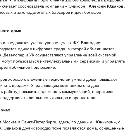
иант - планировать подключение жилого комплекса к цифровой
- считает сооснователь компании «Юникорн»
Алексей Южаков
.
нсовых и законодательных барьеров и даст большое
много дома
р и внедряются уже на уровне целых ЖК. Благодаря
здается единая цифровая среда, в которой объединяется
а. Девелопер и УК осуществляют управление всей системой
 могут пользоваться интеллектуальными сервисами и управлять
через мобильное приложение.
еров хорошо отлаженные технологии умного дома повышают
личить продажи. Управляющим компаниям они дают
ь работу, повысить надежность коммуникаций, оперативно
 поддерживать лояльность жильцов и арендаторов.
ионах
 Москве и Санкт-Петербурге, здесь, по данным «Юникорн», с
К. Однако в других городах тоже появляются дома, оснащенные