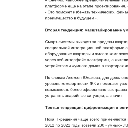
«Конечно, наиболее предпочтительный вар
платформе еще на этапе проектирования, 
- Это поможет избежать технических, фина
преимущество в будущем».
Вторая тенденция: масштабирование у
Смарт-системы выходят за пределы кварти
специальной интеграционной платформе со
оборудование квартиры и жилого комплекс
через веб-интерфейс платформы, а жители
устройствами «умного дома» в квартирах 
По словам Алексея Южакова, для девелоп
уровень комфортности ЖК и помогают уве
возможность более эффективно выстраиват
устранять аварийные ситуации, а значит —
Третья тенденция: цифровизация в рег
Пока IT-решения чаще всего применяются в
2012 по 2021 годы возвели 230 «умных» Ж