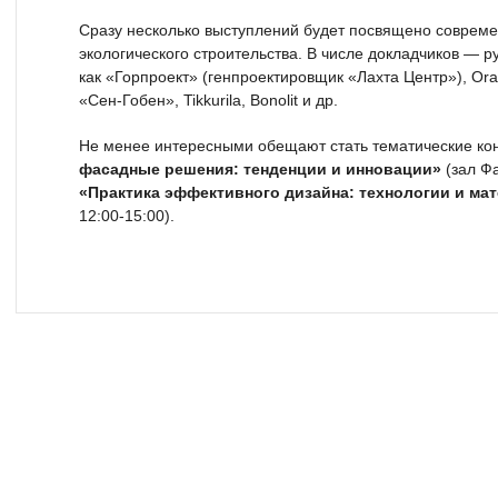
Сразу несколько выступлений будет посвящено соврем
экологического строительства. В числе докладчиков — р
как «Горпроект» (генпроектировщик «Лахта Центр»), Ora
«Сен-Гобен», Tikkurila, Bonolit и др.
Не менее интересными обещают стать тематические к
фасадные решения: тенденции и инновации»
(зал Фа
«Практика эффективного дизайна: технологии и ма
12:00-15:00).