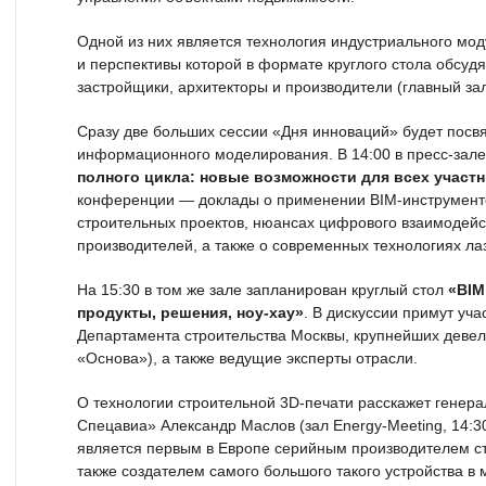
Одной из них является технология индустриального мо
и перспективы которой в формате круглого стола обсудя
застройщики, архитекторы и производители (главный зал,
Сразу две больших сессии «Дня инноваций» будет посв
информационного моделирования. В 14:00 в пресс-зал
полного цикла: новые возможности для всех участ
конференции — доклады о применении BIM-инструменто
строительных проектов, нюансах цифрового взаимодейс
производителей, а также о современных технологиях ла
На 15:30 в том же зале запланирован круглый стол
«BIM
продукты, решения, ноу-хау»
. В дискуссии примут уч
Департамента строительства Москвы, крупнейших девел
«Основа»), а также ведущие эксперты отрасли.
О технологии строительной 3D-печати расскажет генер
Спецавиа» Александр Маслов (зал Energy-Meeting, 14:3
является первым в Европе серийным производителем ст
также создателем самого большого такого устройства в 