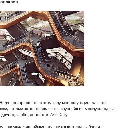
долларов.
Ярда - построенного в этом году многофункционального
 резидентами которого являются крупнейшие международные
и другие, сообщает портал ArchDaily.
у послужили индийские ступенчатые колодцы баори.