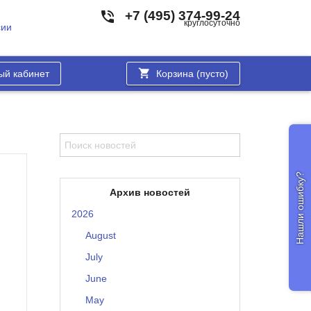
+7 (495) 374-99-24
круглосуточно
сии
ый кабинет
Корзина (
пусто
)
Нашли ошибку?
Архив новостей
2026
August
July
June
May