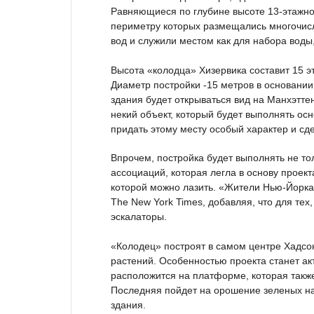
Равняющиеся по глубине высоте 13-этажно
периметру которых размещались многочисл
вод и служили местом как для набора воды,
Высота «колодца» Хизервика составит 15 эта
Диаметр постройки -15 метров в основании 
здания будет открываться вид на Манхэттен
некий объект, который будет выполнять осно
придать этому месту особый характер и сд
Впрочем, постройка будет выполнять не то
ассоциаций, которая легла в основу проект
которой можно лазить. «Жители Нью-Йорка 
The New York Times, добавляя, что для тех
эскалаторы.
«Колодец» построят в самом центре Хадсо
растений. Особенностью проекта станет а
расположится на платформе, которая также
Последняя пойдет на орошение зеленых на
здания.