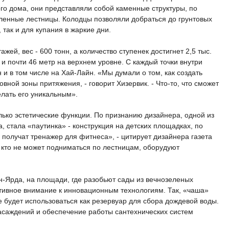
го дома, они представляли собой каменные структуры, по
енные лестницы. Колодцы позволяли добраться до грунтовых
 так и для купания в жаркие дни.
жей, вес - 600 тонн, а количество ступенек достигнет 2,5 тыс.
и почти 46 метр на верхнем уровне. С каждый точки внутри
 и в том числе на Хай-Лайн. «Мы думали о том, как создать
вной зоны притяжения, - говорит Хизервик. - Что-то, что сможет
елать его уникальным».
лько эстетические функции. По признанию дизайнера, одной из
а, стала «паутинка» - конструкция на детских площадках, по
получат тренажер для фитнеса», - цитирует дизайнера газета
, кто не может подниматься по лестницам, оборудуют
н-Ярда, на площади, где разобьют сады из вечнозеленых
ктивное внимание к инновационным технологиям. Так, «чаша»
 будет использоваться как резервуар для сбора дождевой воды.
саждений и обеспечение работы сантехнических систем