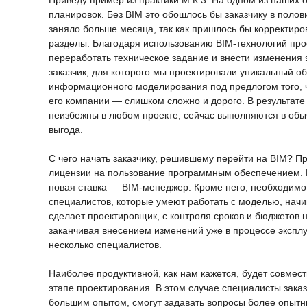
Приведу пример из практики М.К.3. На одном из наших
планировок. Без BIM это обошлось бы заказчику в полов
заняло больше месяца, так как пришлось бы корректиров
разделы. Благодаря использованию BIM-технологий пр
переработать техническое задание и внести изменения з
заказчик, для которого мы проектировали уникальный об
информационного моделирования под предлогом того, ч
его компании — слишком сложно и дорого. В результате
неизбежны в любом проекте, сейчас выполняются в об
выгода.
С чего начать заказчику, решившему перейти на BIM? Пр
лицензии на пользование программным обеспечением. 
новая ставка — BIM-менеджер. Кроме него, необходимо
специалистов, которые умеют работать с моделью, начи
сделает проектировщик, с контроля сроков и бюджетов н
заканчивая внесением изменений уже в процессе эксплуа
несколько специалистов.
Наиболее продуктивной, как нам кажется, будет совмес
этапе проектирования. В этом случае специалисты зака
большим опытом, смогут задавать вопросы более опытн