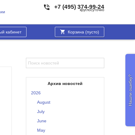
+7 (495) 374-99-24
круглосуточно
сии
ый кабинет
Корзина (
пусто
)
Нашли ошибку?
Архив новостей
2026
August
July
June
May