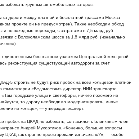
лью избежать крупных автомобильных заторов.
частка дороги между платной и бесплатной трассами Москва —
одном проекте он не предусмотрен). Также необходим обход
 и пешеходные переходы, с затратами в 7,5 млрд руб.
звязки с Волоколамским шоссе за 1,8 млрд руб. (изначально
ечение).
т единственным бесплатным участком Центральной кольцевой
ась реконструкция существующей автодороги за счет
АД-5 строить не будут, риск пробок на всей кольцевой платной
л в комментарии «Ведомостям» директор НИИ транспорта
«Там городские улицы и светофоры, ничего похожего на
 найдутся, то дорогу необходимо модернизировать, иначе
жение на кольце», — утверждал эксперт.
се пробок на ЦКАД не избежать, согласился с Блинкиным член
интрансе Андрей Мухортиков. «Конечно, большие вопросы
му ЦКАД так странно проектировали изначально?», — особо