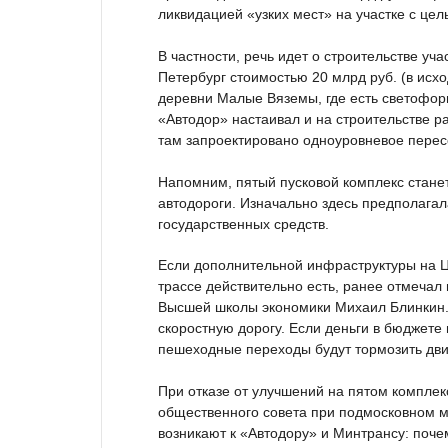
ликвидацией «узких мест» на участке с це
В частности, речь идет о строительстве у
Петербург стоимостью 20 млрд руб. (в исх
деревни Малые Вяземы, где есть светофоры
«Автодор» настаивал и на строительстве ра
там запроектировано одноуровневое перес
Напомним, пятый пусковой комплекс стане
автодороги. Изначально здесь предполагал
государственных средств.
Если дополнительной инфраструктуры на ЦК
трассе действительно есть, ранее отмеча
Высшей школы экономики Михаил Блинкин. 
скоростную дорогу. Если деньги в бюджете
пешеходные переходы будут тормозить дви
При отказе от улучшений на пятом комплек
общественного совета при подмосковном м
возникают к «Автодору» и Минтрансу: поче