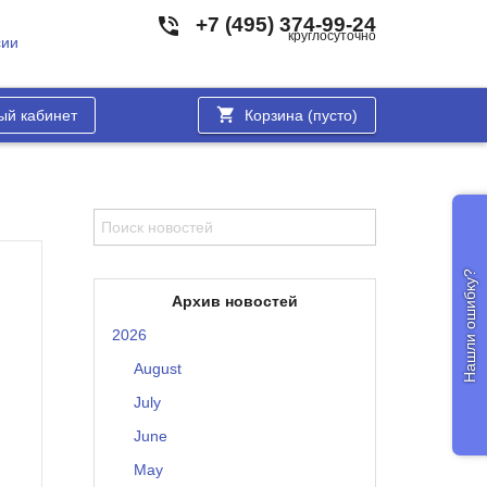
+7 (495) 374-99-24
круглосуточно
сии
ый кабинет
Корзина (
пусто
)
Нашли ошибку?
Архив новостей
2026
August
July
June
May