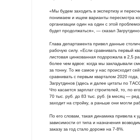
«Мы будем заходить в экспертизу и перес
понимаем и ищем варианты пересмотра ко
организации один на один с этой проблемой
будет продолжаться», — сказал Загрутдино
Глава департамента привел данные столич
рабочую силу. «Если сравнивать первый ква
листовая цинкованная подорожала в 2,5 р
более чем вдвое: когда мы закладывали смет
за тонну. То же самое у нас происходит сей
сравнивать с первым кварталом 2020 года
Загрутдинов (здесь и далее цитаты по ТАСС
Что касается зарплат строителей, то, по е
70 тыс. руб. до 83 тыс. руб. (в месяц — ре
заходит на стройку, а раньше они могли ра
По его словам, такая динамика привела к 
зависимости от типа и назначения возводим
заказу за год стало дороже на 7-8%.