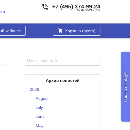
+7 (495) 374-99-24
круглосуточно
сии
ый кабинет
Корзина (
пусто
)
Нашли ошибку?
Архив новостей
2026
August
July
June
May