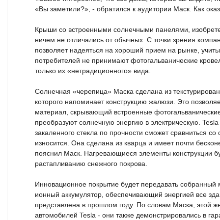
«Вы заметили?», - обратился к аудитории Маск. Как оказ
Крыши со встроенными солнечными панелями, изобрете
ничем не отличались от обычных. С точки зрения компан
позволяет надеяться на хороший прием на рынке, учиты
потребителей не принимают фотогальванические кровел
только их «нетрадиционного» вида.
Солнечная «черепица» Маска сделана из текстурированн
которого напоминает конструкцию жалюзи. Это позволяе
материал, скрывающий встроенные фотогальванически
преобразуют солнечную энергию в электрическую. Tesla 
закаленного стекла по прочности сможет сравниться со 
износится. Она сделана из кварца и имеет почти бескон
пояснил Маск. Нагревающиеся элементы конструкции бу
растапливанию снежного покрова.
Инновационное покрытие будет передавать собранный ма
ионный аккумулятор, обеспечивающий энергией все зда
представлена в прошлом году. По словам Маска, этой же
автомобилей Tesla - они также демонстрировались в га