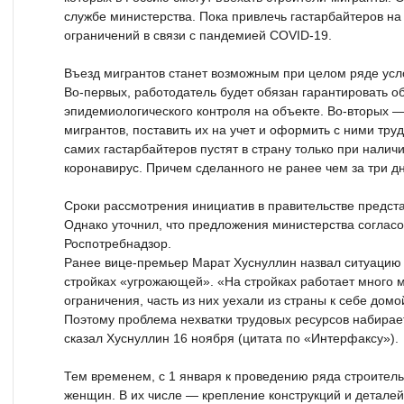
службе министерства. Пока привлечь гастарбайтеров на
ограничений в связи с пандемией COVID-19.
Въезд мигрантов станет возможным при целом ряде усло
Во-первых, работодатель будет обязан гарантировать о
эпидемиологического контроля на объекте. Во-вторых 
мигрантов, поставить их на учет и оформить с ними тру
самих гастарбайтеров пустят в страну только при налич
коронавирус. Причем сделанного не ранее чем за три д
Сроки рассмотрения инициатив в правительстве предста
Однако уточнил, что предложения министерства согласо
Роспотребнадзор.
Ранее вице-премьер Марат Хуснуллин назвал ситуацию 
стройках «угрожающей». «На стройках работает много м
ограничения, часть из них уехали из страны к себе домой
Поэтому проблема нехватки трудовых ресурсов набира
сказал Хуснуллин 16 ноября (цитата по «Интерфаксу»).
Тем временем, с 1 января к проведению ряда строитель
женщин. В их числе — крепление конструкций и детале