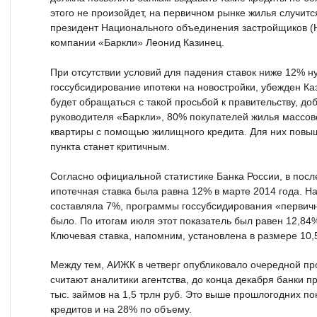
этого не произойдет, на первичном рынке жилья случитс
президент Национального объединения застройщиков (
компании «Баркли» Леонид Казинец.
При отсутствии условий для падения ставок ниже 12% н
госсубсидирование ипотеки на новостройки, убежден К
будет обращаться с такой просьбой к правительству, до
руководителя «Баркли», 80% покупателей жилья массов
квартиры с помощью жилищного кредита. Для них повыш
пункта станет критичным.
Согласно официальной статистике Банка России, в пос
ипотечная ставка была равна 12% в марте 2014 года. Н
составляла 7%, программы госсубсидирования «первич
было. По итогам июля этот показатель был равен 12,84%
Ключевая ставка, напомним, установлена в размере 10,
Между тем, АИЖК в четверг опубликовало очередной про
считают аналитики агентства, до конца декабря банки п
тыс. займов на 1,5 трлн руб. Это выше прошлогодних по
кредитов и на 28% по объему.