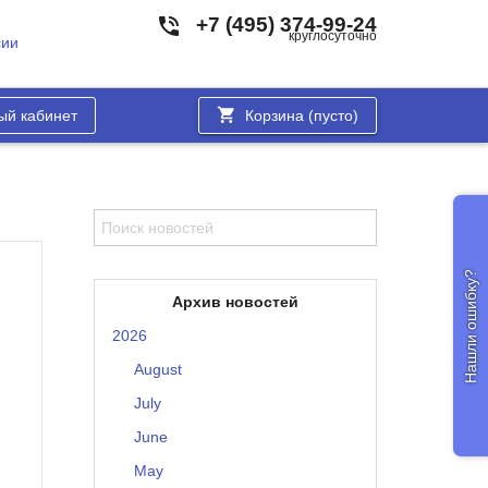
+7 (495) 374-99-24
круглосуточно
сии
ый кабинет
Корзина (
пусто
)
Нашли ошибку?
Архив новостей
2026
August
July
June
May