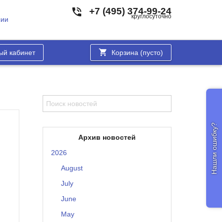
+7 (495) 374-99-24
круглосуточно
сии
ый кабинет
Корзина (
пусто
)
Нашли ошибку?
Архив новостей
2026
August
July
June
May