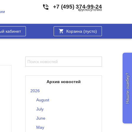
+7 (495) 374-99-24
круглосуточно
сии
ый кабинет
Корзина (
пусто
)
Нашли ошибку?
Архив новостей
2026
August
July
June
May